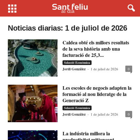
Noticias diarias: 1 de juliol de 2026
Caldea obté els millors resultats
de la seva història amb una
facturació de 25,3...
Selecció Econòmica
Jordi González
-
1 de juliol de 2026
0
Les escoles de negocis adapten la
formació al nou lideratge de la
Generació Z
Selecció Econòmica
Jordi González
-
1 de juliol de 2026
0
La indústria millora la
productivitat mitjançant