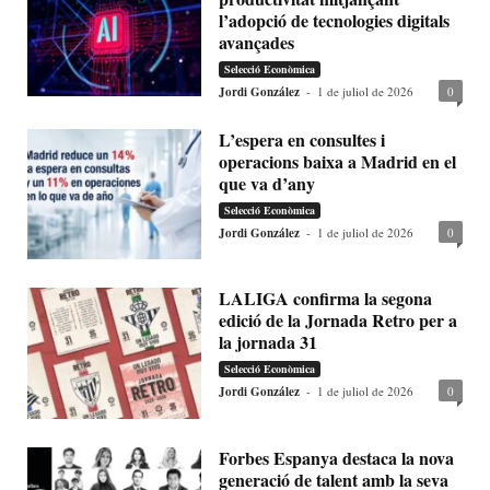
l’adopció de tecnologies digitals
avançades
Selecció Econòmica
Jordi González
-
1 de juliol de 2026
0
L’espera en consultes i
operacions baixa a Madrid en el
que va d’any
Selecció Econòmica
Jordi González
-
1 de juliol de 2026
0
LALIGA confirma la segona
edició de la Jornada Retro per a
la jornada 31
Selecció Econòmica
Jordi González
-
1 de juliol de 2026
0
Forbes Espanya destaca la nova
generació de talent amb la seva