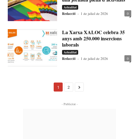
Actualitat
Redacció
-
1 de juliol de 2026
0
La Xarxa XALOC celebra 35
anys amb 250.000 insercions
laborals
Actualitat
Redacció
-
1 de juliol de 2026
0
1
2
- Publicitat -