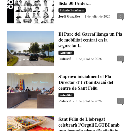
llista 30 Under...
Selecció Econòmica
Jordi González
-
1 de juliol de 2026
0
El Parc del Garraf llança un Pla
de mobilitat centrat en la
seguretat i...
Actualitat
Redacció
-
1 de juliol de 2026
0
S’aprova inicialment el Pla
Director d’Urbanització del
centre de Sant Feliu
Actualitat
Redacció
-
1 de juliol de 2026
0
Sant Feliu de Llobregat
celebrarà l’Orgull LGTBI amb
una jornada plena d’activitats