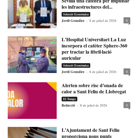
Sevilla una càtedra per impulsar
les infraestructures del...
Selecció Econòmica
Jordi González
-
8 de juliol de 2026
0
L’Hospital Universitari La Luz
incorpora el catèter Sphere-360
per tractar la fibril·lació
auricular
Selecció Econòmica
Jordi González
-
8 de juliol de 2026
0
Alerten sobre risc d’onada de
calor a Sant Feliu de Llobregat
El Temps
Redacció
-
8 de juliol de 2026
0
L’Ajuntament de Sant Feliu
proporciona nous punts