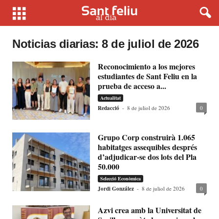
Noticias diarias: 8 de juliol de 2026
Reconocimiento a los mejores
estudiantes de Sant Feliu en la
prueba de acceso a...
Actualitat
Redacció
-
8 de juliol de 2026
0
Grupo Corp construirà 1.065
habitatges assequibles després
d’adjudicar-se dos lots del Pla
50.000
Selecció Econòmica
Jordi González
-
8 de juliol de 2026
0
Azvi crea amb la Universitat de